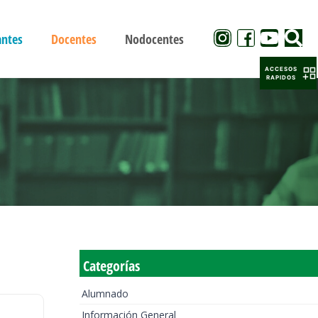
antes
Docentes
Nodocentes
ACCESOS
RAPIDOS
Categorías
Alumnado
Información General