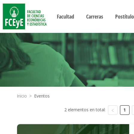
Facultad
Carreras
Postítulo
Inicio
>
Eventos
2 elementos en total:
1