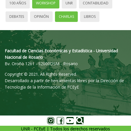
100 AÑOS
WORKSHOP
UNR
CONTABILIDAD
DEBATES
OPINIÓN
CHARLAS
LIBROS
Facultad de Ciencias Económicas y Estadística - Universidad
Nacional de Rosario
Bv. Oroño 1261 - S2000DSM - Rosario
Copyright © 2021. All Rights Reserved.
Desarrollado a partir de herramientas libres por la Dirección de
Tecnología de la Información de FCEyE
UNR - FCEyE | Todos los derechos reservados