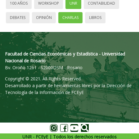
100 AÑOS
WORKSHOP
UNR
CONTABILIDAD
DEBATES
OPINIÓN
CHARLAS
LIBROS
Facultad de Ciencias Económicas y Estadística - Universidad
Nacional de Rosario
Bv. Oroño 1261 - S2000DSM - Rosario
Copyright © 2021. All Rights Reserved.
Desarrollado a partir de herramientas libres por la Dirección de
Tecnología de la Información de FCEyE
UNR - FCEyE | Todos los derechos reservados