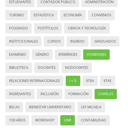
ESTUDIANTES
CONTADOR PÚBLICO
ADMINISTRACIÓN
TURISMO
ESTADÍSTICA
ECONOMÍA
CONVENIOS
POSGRADO
POSTÍTULOS
CIENCIA Y TECNOLOGÍA
INSTITUCIONALES
CURSOS
INGRESO
GRADUADOS
EXÁMENES
GÉNERO
EFEMÉRIDES
HOMENAJES
BIBLIOTECA
DOCENTES
NODOCENTES
RELACIONES INTERNACIONALES
I + D
IITEA
IITAE
INGRESANTES
INCLUSIÓN
FORMACIÓN
CHARLAS
BECAS
BIENESTAR UNIVERSITARIO
LEY MICAELA
100 AÑOS
WORKSHOP
UNR
CONTABILIDAD