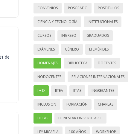
CONVENIOS
POSGRADO
POSTÍTULOS
CIENCIA Y TECNOLOGÍA
INSTITUCIONALES
CURSOS
INGRESO
GRADUADOS
EXÁMENES
GÉNERO
EFEMÉRIDES
21 de
HOMENAJES
BIBLIOTECA
DOCENTES
NODOCENTES
RELACIONES INTERNACIONALES
I + D
IITEA
IITAE
INGRESANTES
INCLUSIÓN
FORMACIÓN
CHARLAS
BECAS
BIENESTAR UNIVERSITARIO
LEY MICAELA
100 AÑOS
WORKSHOP