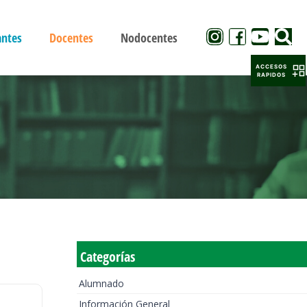
antes
Docentes
Nodocentes
ACCESOS
RAPIDOS
Categorías
Alumnado
Información General