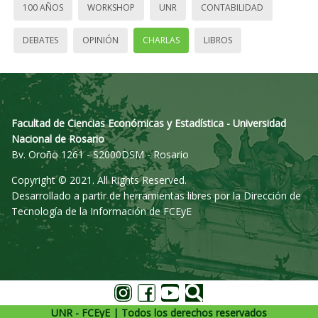
100 AÑOS
WORKSHOP
UNR
CONTABILIDAD
DEBATES
OPINIÓN
CHARLAS
LIBROS
Facultad de Ciencias Económicas y Estadística - Universidad
Nacional de Rosario
Bv. Oroño 1261 - S2000DSM - Rosario
Copyright © 2021. All Rights Reserved.
Desarrollado a partir de herramientas libres por la Dirección de
Tecnología de la Información de FCEyE
UNR - FCEyE | Todos los derechos reservados