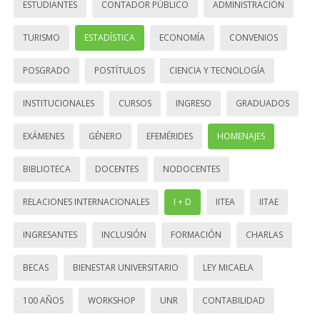
ESTUDIANTES
CONTADOR PÚBLICO
ADMINISTRACIÓN
TURISMO
ESTADÍSTICA
ECONOMÍA
CONVENIOS
POSGRADO
POSTÍTULOS
CIENCIA Y TECNOLOGÍA
INSTITUCIONALES
CURSOS
INGRESO
GRADUADOS
EXÁMENES
GÉNERO
EFEMÉRIDES
HOMENAJES
BIBLIOTECA
DOCENTES
NODOCENTES
RELACIONES INTERNACIONALES
I + D
IITEA
IITAE
INGRESANTES
INCLUSIÓN
FORMACIÓN
CHARLAS
BECAS
BIENESTAR UNIVERSITARIO
LEY MICAELA
100 AÑOS
WORKSHOP
UNR
CONTABILIDAD