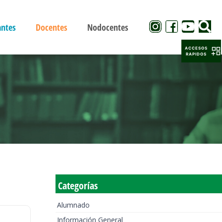
antes
Docentes
Nodocentes
ACCESOS
RAPIDOS
Categorías
Alumnado
Información General