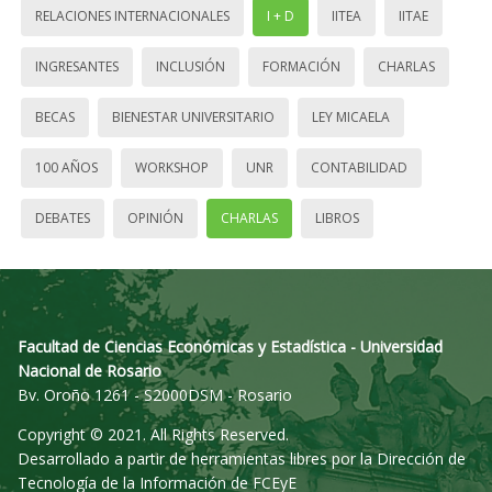
RELACIONES INTERNACIONALES
I + D
IITEA
IITAE
INGRESANTES
INCLUSIÓN
FORMACIÓN
CHARLAS
BECAS
BIENESTAR UNIVERSITARIO
LEY MICAELA
100 AÑOS
WORKSHOP
UNR
CONTABILIDAD
DEBATES
OPINIÓN
CHARLAS
LIBROS
Facultad de Ciencias Económicas y Estadística - Universidad
Nacional de Rosario
Bv. Oroño 1261 - S2000DSM - Rosario
Copyright © 2021. All Rights Reserved.
Desarrollado a partir de herramientas libres por la Dirección de
Tecnología de la Información de FCEyE