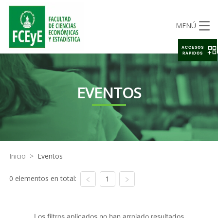
MENÚ
ACCESOS
RAPIDOS
EVENTOS
Inicio
>
Eventos
0 elementos en total:
1
Los filtros aplicados no han arrojado resultados