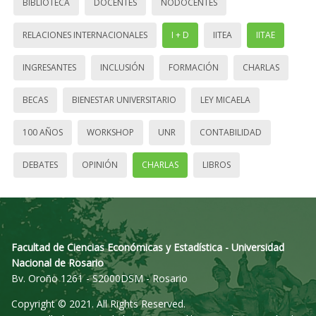
BIBLIOTECA
DOCENTES
NODOCENTES
RELACIONES INTERNACIONALES
I + D
IITEA
IITAE
INGRESANTES
INCLUSIÓN
FORMACIÓN
CHARLAS
BECAS
BIENESTAR UNIVERSITARIO
LEY MICAELA
100 AÑOS
WORKSHOP
UNR
CONTABILIDAD
DEBATES
OPINIÓN
CHARLAS
LIBROS
Facultad de Ciencias Económicas y Estadística - Universidad
Nacional de Rosario
Bv. Oroño 1261 - S2000DSM - Rosario
Copyright © 2021. All Rights Reserved.