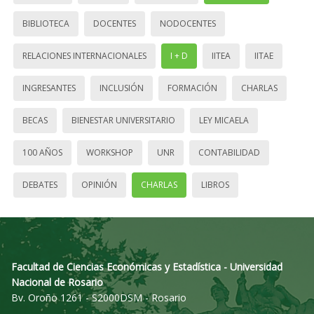
BIBLIOTECA
DOCENTES
NODOCENTES
RELACIONES INTERNACIONALES
I + D
IITEA
IITAE
INGRESANTES
INCLUSIÓN
FORMACIÓN
CHARLAS
BECAS
BIENESTAR UNIVERSITARIO
LEY MICAELA
100 AÑOS
WORKSHOP
UNR
CONTABILIDAD
DEBATES
OPINIÓN
CHARLAS
LIBROS
Facultad de Ciencias Económicas y Estadística - Universidad
Nacional de Rosario
Bv. Oroño 1261 - S2000DSM - Rosario