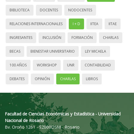
BIBLIOTECA
DOCENTES
NODOCENTES
RELACIONES INTERNACIONALES
I + D
IITEA
IITAE
INGRESANTES
INCLUSIÓN
FORMACIÓN
CHARLAS
BECAS
BIENESTAR UNIVERSITARIO
LEY MICAELA
100 AÑOS
WORKSHOP
UNR
CONTABILIDAD
DEBATES
OPINIÓN
CHARLAS
LIBROS
Facultad de Ciencias Económicas y Estadística - Universidad
Nacional de Rosario
Bv. Oroño 1261 - S2000DSM - Rosario