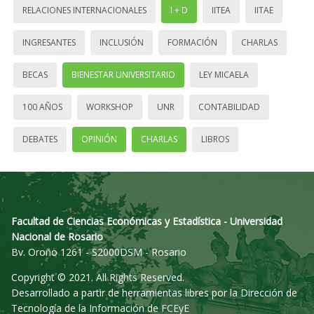
RELACIONES INTERNACIONALES
I + D
IITEA
IITAE
INGRESANTES
INCLUSIÓN
FORMACIÓN
CHARLAS
BECAS
BIENESTAR UNIVERSITARIO
LEY MICAELA
100 AÑOS
WORKSHOP
UNR
CONTABILIDAD
DEBATES
OPINIÓN
CHARLAS
LIBROS
Facultad de Ciencias Económicas y Estadística - Universidad
Nacional de Rosario
Bv. Oroño 1261 - S2000DSM - Rosario
Copyright © 2021. All Rights Reserved.
Desarrollado a partir de herramientas libres por la Dirección de
Tecnología de la Información de FCEyE