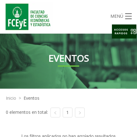
MENÚ
ACCESOS
RAPIDOS
EVENTOS
Inicio
>
Eventos
0 elementos en total:
1
Los filtros aplicados no han arrojado resultados