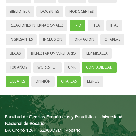
BIBLIOTECA
DOCENTES
NODOCENTES
RELACIONES INTERNACIONALES
I + D
IITEA
IITAE
INGRESANTES
INCLUSIÓN
FORMACIÓN
CHARLAS
BECAS
BIENESTAR UNIVERSITARIO
LEY MICAELA
100 AÑOS
WORKSHOP
UNR
CONTABILIDAD
DEBATES
OPINIÓN
CHARLAS
LIBROS
Facultad de Ciencias Económicas y Estadística - Universidad
Nacional de Rosario
Bv. Oroño 1261 - S2000DSM - Rosario