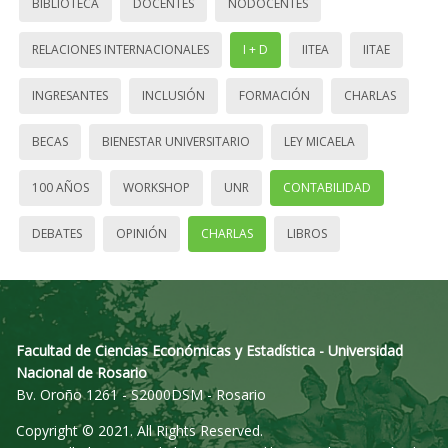
BIBLIOTECA
DOCENTES
NODOCENTES
RELACIONES INTERNACIONALES
I + D
IITEA
IITAE
INGRESANTES
INCLUSIÓN
FORMACIÓN
CHARLAS
BECAS
BIENESTAR UNIVERSITARIO
LEY MICAELA
100 AÑOS
WORKSHOP
UNR
CONTABILIDAD
DEBATES
OPINIÓN
CHARLAS
LIBROS
Facultad de Ciencias Económicas y Estadística - Universidad
Nacional de Rosario
Bv. Oroño 1261 - S2000DSM - Rosario
Copyright © 2021. All Rights Reserved.