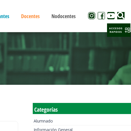
antes
Docentes
Nodocentes
ACCESOS
RAPIDOS
Categorías
Alumnado
Información General