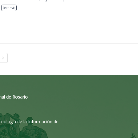
Leer más
nal de Rosario
ecnología de la Información de