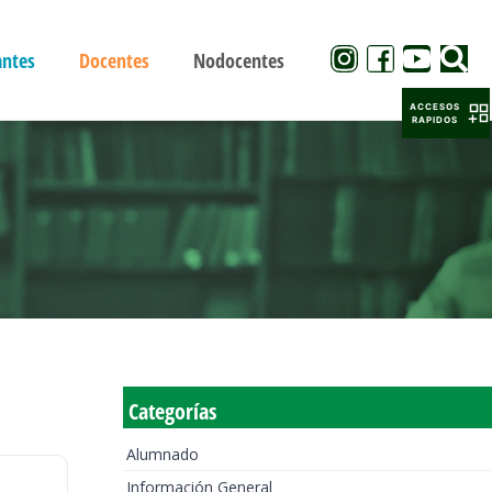
antes
Docentes
Nodocentes
ACCESOS
RAPIDOS
Categorías
Alumnado
Información General