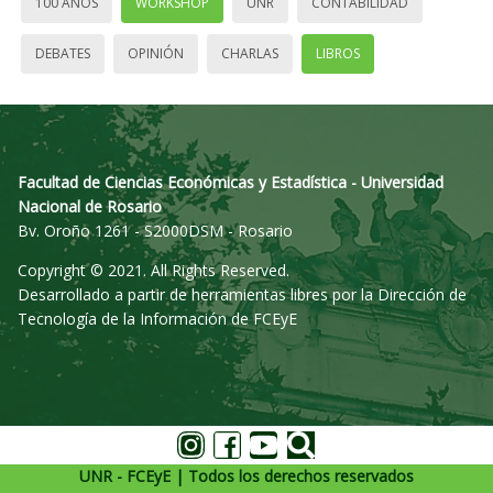
100 AÑOS
WORKSHOP
UNR
CONTABILIDAD
DEBATES
OPINIÓN
CHARLAS
LIBROS
Facultad de Ciencias Económicas y Estadística - Universidad
Nacional de Rosario
Bv. Oroño 1261 - S2000DSM - Rosario
Copyright © 2021. All Rights Reserved.
Desarrollado a partir de herramientas libres por la Dirección de
Tecnología de la Información de FCEyE
UNR - FCEyE | Todos los derechos reservados