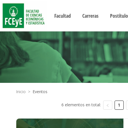
Facultad
Carreras
Postítulo
Inicio
>
Eventos
6 elementos en total:
1