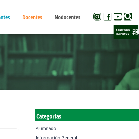
antes
Docentes
Nodocentes
ACCESOS
RAPIDOS
Categorías
Alumnado
Información General