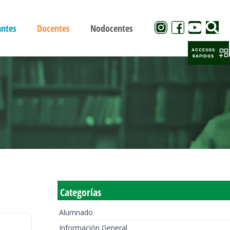
antes
Docentes
Nodocentes
ACCESOS
RAPIDOS
Categorías
Alumnado
Información General