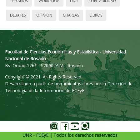
100 AÑOS
WORKSHOP
UNR
CONTABILIDAD
DEBATES
OPINIÓN
CHARLAS
LIBROS
Facultad de Ciencias Económicas y Estadística - Universidad
Nacional de Rosario
Bv. Oroño 1261 - S2000DSM - Rosario
Copyright © 2021. All Rights Reserved.
Desarrollado a partir de herramientas libres por la Dirección de
Tecnología de la Información de FCEyE
UNR - FCEyE | Todos los derechos reservados