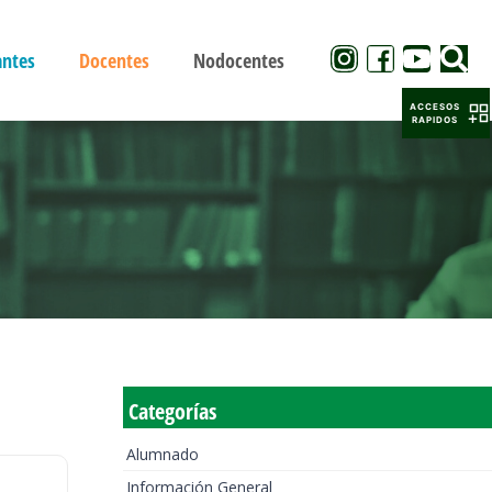
antes
Docentes
Nodocentes
ACCESOS
RAPIDOS
Categorías
Alumnado
Información General