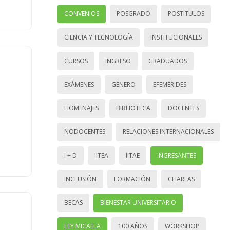
CONVENIOS
POSGRADO
POSTÍTULOS
CIENCIA Y TECNOLOGÍA
INSTITUCIONALES
CURSOS
INGRESO
GRADUADOS
EXÁMENES
GÉNERO
EFEMÉRIDES
HOMENAJES
BIBLIOTECA
DOCENTES
NODOCENTES
RELACIONES INTERNACIONALES
I + D
IITEA
IITAE
INGRESANTES
INCLUSIÓN
FORMACIÓN
CHARLAS
BECAS
BIENESTAR UNIVERSITARIO
LEY MICAELA
100 AÑOS
WORKSHOP