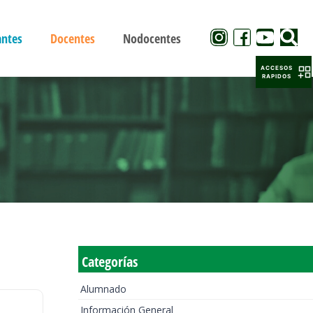
antes
Docentes
Nodocentes
ACCESOS
RAPIDOS
Categorías
Alumnado
Información General