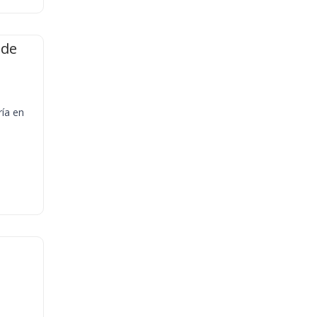
 de
ría en