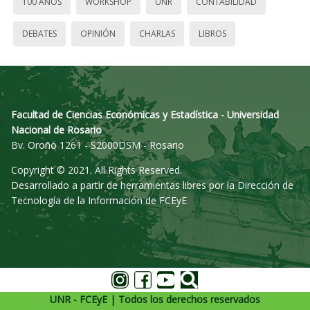
100 AÑOS
WORKSHOP
UNR
CONTABILIDAD
DEBATES
OPINIÓN
CHARLAS
LIBROS
Facultad de Ciencias Económicas y Estadística - Universidad
Nacional de Rosario
Bv. Oroño 1261 - S2000DSM - Rosario
Copyright © 2021. All Rights Reserved.
Desarrollado a partir de herramientas libres por la Dirección de
Tecnología de la Información de FCEyE
UNR - FCEyE | Todos los derechos reservados