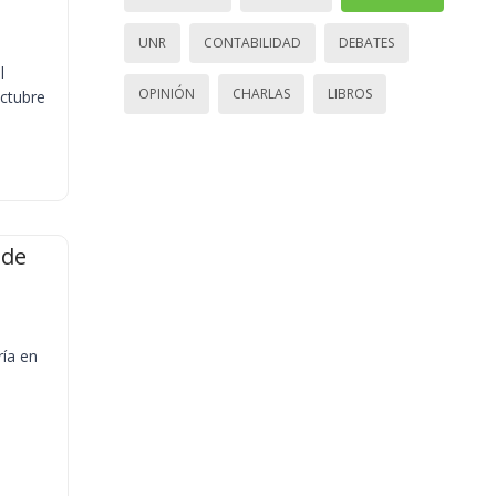
UNR
CONTABILIDAD
DEBATES
l
OPINIÓN
CHARLAS
LIBROS
octubre
 de
ría en