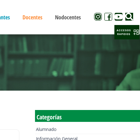
antes
Docentes
Nodocentes
ACCESOS
RAPIDOS
Categorías
Alumnado
Información General