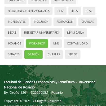
RELACIONES INTERNACIONALES
I + D
IITEA
IITAE
INGRESANTES
INCLUSIÓN
FORMACIÓN
CHARLAS
BECAS
BIENESTAR UNIVERSITARIO
LEY MICAELA
100 AÑOS
WORKSHOP
UNR
CONTABILIDAD
DEBATES
OPINIÓN
CHARLAS
LIBROS
Facultad de Ciencias Económicas y Estadística - Universidad
Nacional de Rosario
Bv. Oroño 1261 - S2000DSM - Rosario
Copyright © 2021. All Rights Reserved.