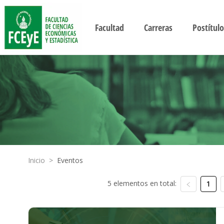
Facultad
Carreras
Postítulo
Inicio
>
Eventos
5 elementos en total:
1