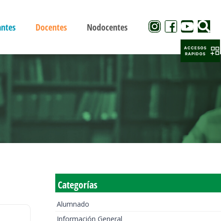
antes
Docentes
Nodocentes
ACCESOS
RAPIDOS
Categorías
Alumnado
Información General