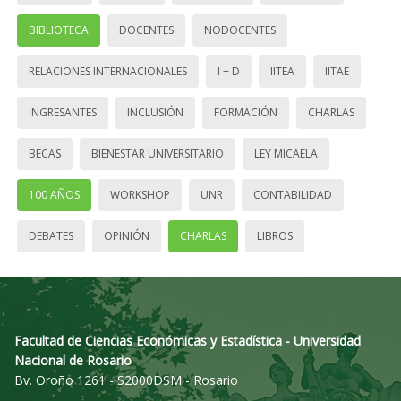
BIBLIOTECA
DOCENTES
NODOCENTES
RELACIONES INTERNACIONALES
I + D
IITEA
IITAE
INGRESANTES
INCLUSIÓN
FORMACIÓN
CHARLAS
BECAS
BIENESTAR UNIVERSITARIO
LEY MICAELA
100 AÑOS
WORKSHOP
UNR
CONTABILIDAD
DEBATES
OPINIÓN
CHARLAS
LIBROS
Facultad de Ciencias Económicas y Estadística - Universidad
Nacional de Rosario
Bv. Oroño 1261 - S2000DSM - Rosario