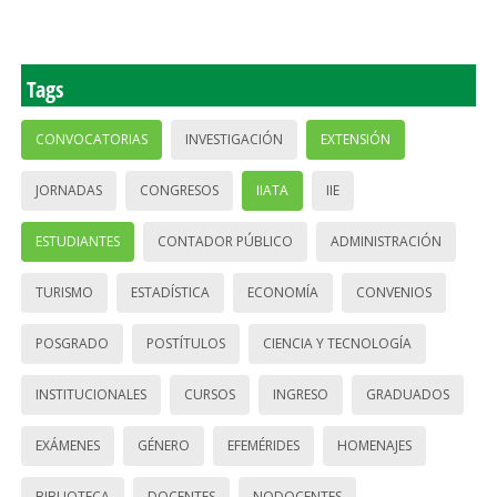
Tags
CONVOCATORIAS
INVESTIGACIÓN
EXTENSIÓN
JORNADAS
CONGRESOS
IIATA
IIE
ESTUDIANTES
CONTADOR PÚBLICO
ADMINISTRACIÓN
TURISMO
ESTADÍSTICA
ECONOMÍA
CONVENIOS
POSGRADO
POSTÍTULOS
CIENCIA Y TECNOLOGÍA
INSTITUCIONALES
CURSOS
INGRESO
GRADUADOS
EXÁMENES
GÉNERO
EFEMÉRIDES
HOMENAJES
BIBLIOTECA
DOCENTES
NODOCENTES