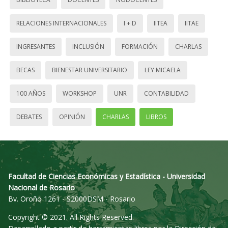
RELACIONES INTERNACIONALES
I + D
IITEA
IITAE
INGRESANTES
INCLUSIÓN
FORMACIÓN
CHARLAS
BECAS
BIENESTAR UNIVERSITARIO
LEY MICAELA
100 AÑOS
WORKSHOP
UNR
CONTABILIDAD
DEBATES
OPINIÓN
CHARLAS
LIBROS
Facultad de Ciencias Económicas y Estadística - Universidad
Nacional de Rosario
Bv. Oroño 1261 - S2000DSM - Rosario
Copyright © 2021. All Rights Reserved.