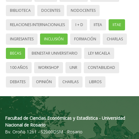
BIBLIOTECA
DOCENTES
NODOCENTES
RELACIONES INTERNACIONALES
I + D
IITEA
IITAE
INGRESANTES
INCLUSIÓN
FORMACIÓN
CHARLAS
BECAS
BIENESTAR UNIVERSITARIO
LEY MICAELA
100 AÑOS
WORKSHOP
UNR
CONTABILIDAD
DEBATES
OPINIÓN
CHARLAS
LIBROS
Facultad de Ciencias Económicas y Estadística - Universidad
Nacional de Rosario
Bv. Oroño 1261 - S2000DSM - Rosario