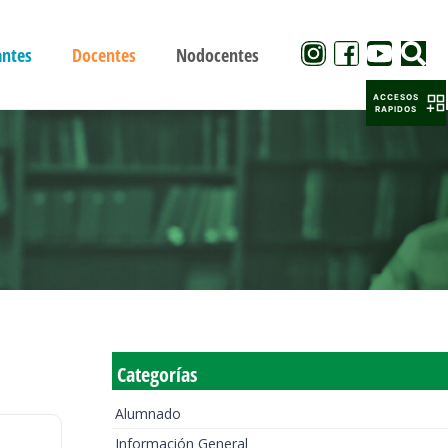
antes
Docentes
Nodocentes
ACCESOS
RAPIDOS
Categorías
Alumnado
Información General