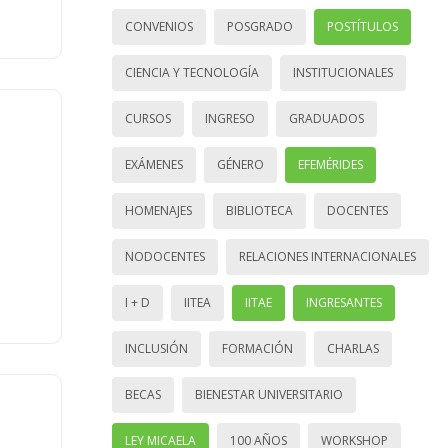
CONVENIOS
POSGRADO
POSTÍTULOS
CIENCIA Y TECNOLOGÍA
INSTITUCIONALES
CURSOS
INGRESO
GRADUADOS
EXÁMENES
GÉNERO
EFEMÉRIDES
HOMENAJES
BIBLIOTECA
DOCENTES
NODOCENTES
RELACIONES INTERNACIONALES
I + D
IITEA
IITAE
INGRESANTES
INCLUSIÓN
FORMACIÓN
CHARLAS
BECAS
BIENESTAR UNIVERSITARIO
LEY MICAELA
100 AÑOS
WORKSHOP