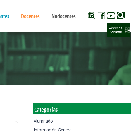
antes
Docentes
Nodocentes
ACCESOS
RAPIDOS
Categorías
Alumnado
Información General