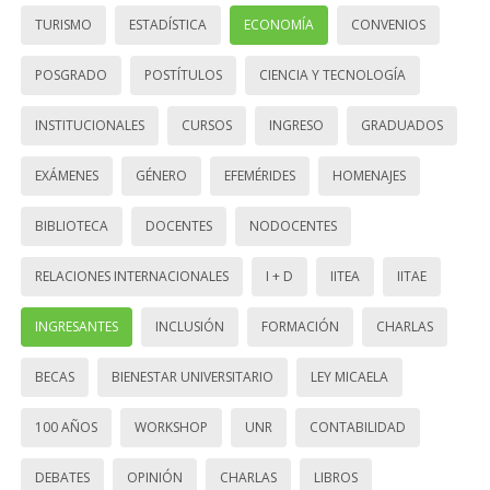
TURISMO
ESTADÍSTICA
ECONOMÍA
CONVENIOS
POSGRADO
POSTÍTULOS
CIENCIA Y TECNOLOGÍA
INSTITUCIONALES
CURSOS
INGRESO
GRADUADOS
EXÁMENES
GÉNERO
EFEMÉRIDES
HOMENAJES
BIBLIOTECA
DOCENTES
NODOCENTES
RELACIONES INTERNACIONALES
I + D
IITEA
IITAE
INGRESANTES
INCLUSIÓN
FORMACIÓN
CHARLAS
BECAS
BIENESTAR UNIVERSITARIO
LEY MICAELA
100 AÑOS
WORKSHOP
UNR
CONTABILIDAD
DEBATES
OPINIÓN
CHARLAS
LIBROS