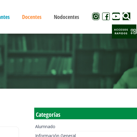
antes
Docentes
Nodocentes
ACCESOS
RAPIDOS
Categorías
Alumnado
Información General