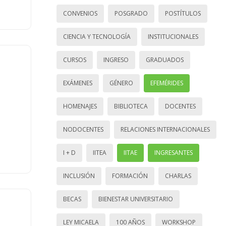
CONVENIOS
POSGRADO
POSTÍTULOS
CIENCIA Y TECNOLOGÍA
INSTITUCIONALES
CURSOS
INGRESO
GRADUADOS
EXÁMENES
GÉNERO
EFEMÉRIDES
HOMENAJES
BIBLIOTECA
DOCENTES
NODOCENTES
RELACIONES INTERNACIONALES
I + D
IITEA
IITAE
INGRESANTES
INCLUSIÓN
FORMACIÓN
CHARLAS
BECAS
BIENESTAR UNIVERSITARIO
LEY MICAELA
100 AÑOS
WORKSHOP