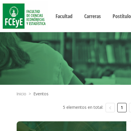
Facultad
Carreras
Postítulo
Inicio
>
Eventos
5 elementos en total:
1