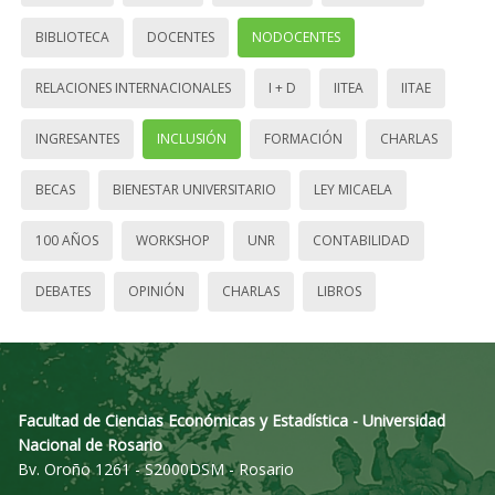
BIBLIOTECA
DOCENTES
NODOCENTES
RELACIONES INTERNACIONALES
I + D
IITEA
IITAE
INGRESANTES
INCLUSIÓN
FORMACIÓN
CHARLAS
BECAS
BIENESTAR UNIVERSITARIO
LEY MICAELA
100 AÑOS
WORKSHOP
UNR
CONTABILIDAD
DEBATES
OPINIÓN
CHARLAS
LIBROS
Facultad de Ciencias Económicas y Estadística - Universidad
Nacional de Rosario
Bv. Oroño 1261 - S2000DSM - Rosario