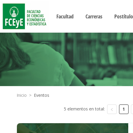
Facultad
Carreras
Postítulo
Inicio
>
Eventos
5 elementos en total:
1