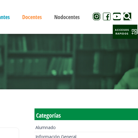
antes
Docentes
Nodocentes
ACCESOS
RAPIDOS
Categorías
Alumnado
Información General