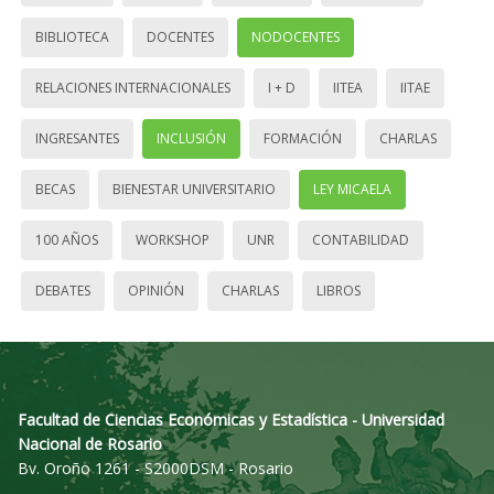
BIBLIOTECA
DOCENTES
NODOCENTES
RELACIONES INTERNACIONALES
I + D
IITEA
IITAE
INGRESANTES
INCLUSIÓN
FORMACIÓN
CHARLAS
BECAS
BIENESTAR UNIVERSITARIO
LEY MICAELA
100 AÑOS
WORKSHOP
UNR
CONTABILIDAD
DEBATES
OPINIÓN
CHARLAS
LIBROS
Facultad de Ciencias Económicas y Estadística - Universidad
Nacional de Rosario
Bv. Oroño 1261 - S2000DSM - Rosario