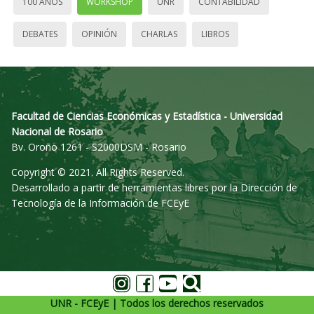
100 AÑOS
WORKSHOP
UNR
CONTABILIDAD
DEBATES
OPINIÓN
CHARLAS
LIBROS
Facultad de Ciencias Económicas y Estadística - Universidad
Nacional de Rosario
Bv. Oroño 1261 - S2000DSM - Rosario
Copyright © 2021. All Rights Reserved.
Desarrollado a partir de herramientas libres por la Dirección de
Tecnología de la Información de FCEyE
UNR - FCEyE | Todos los derechos reservados