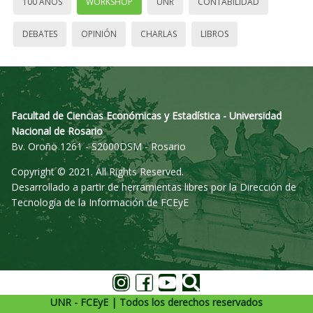
100 AÑOS
WORKSHOP
UNR
CONTABILIDAD
DEBATES
OPINIÓN
CHARLAS
LIBROS
Facultad de Ciencias Económicas y Estadística - Universidad
Nacional de Rosario
Bv. Oroño 1261 - S2000DSM - Rosario
Copyright © 2021. All Rights Reserved.
Desarrollado a partir de herramientas libres por la Dirección de
Tecnología de la Información de FCEyE
UNR - FCEyE | Todos los derechos reservados