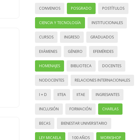
CONVENIOS
POSGRADO
POSTÍTULOS
CIENCIA Y TECNOLOGÍA
INSTITUCIONALES
CURSOS
INGRESO
GRADUADOS
EXÁMENES
GÉNERO
EFEMÉRIDES
HOMENAJES
BIBLIOTECA
DOCENTES
NODOCENTES
RELACIONES INTERNACIONALES
I + D
IITEA
IITAE
INGRESANTES
INCLUSIÓN
FORMACIÓN
CHARLAS
BECAS
BIENESTAR UNIVERSITARIO
LEY MICAELA
100 AÑOS
WORKSHOP