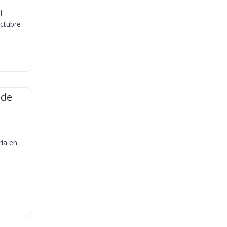
l
octubre
 de
ría en