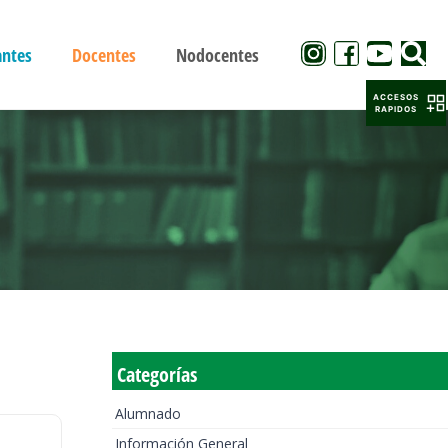
antes
Docentes
Nodocentes
ACCESOS
RAPIDOS
Categorías
Alumnado
Información General