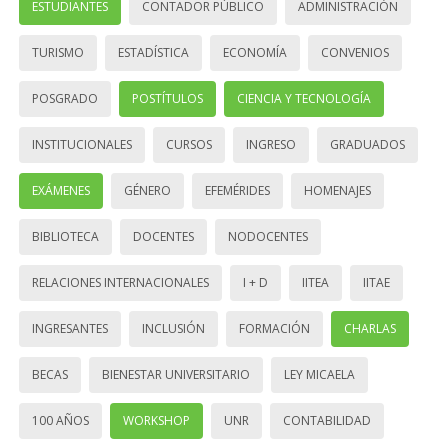
ESTUDIANTES
CONTADOR PÚBLICO
ADMINISTRACIÓN
TURISMO
ESTADÍSTICA
ECONOMÍA
CONVENIOS
POSGRADO
POSTÍTULOS
CIENCIA Y TECNOLOGÍA
INSTITUCIONALES
CURSOS
INGRESO
GRADUADOS
EXÁMENES
GÉNERO
EFEMÉRIDES
HOMENAJES
BIBLIOTECA
DOCENTES
NODOCENTES
RELACIONES INTERNACIONALES
I + D
IITEA
IITAE
INGRESANTES
INCLUSIÓN
FORMACIÓN
CHARLAS
BECAS
BIENESTAR UNIVERSITARIO
LEY MICAELA
100 AÑOS
WORKSHOP
UNR
CONTABILIDAD