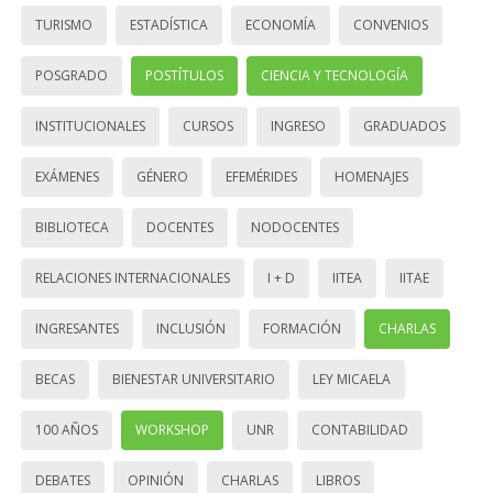
TURISMO
ESTADÍSTICA
ECONOMÍA
CONVENIOS
POSGRADO
POSTÍTULOS
CIENCIA Y TECNOLOGÍA
INSTITUCIONALES
CURSOS
INGRESO
GRADUADOS
EXÁMENES
GÉNERO
EFEMÉRIDES
HOMENAJES
BIBLIOTECA
DOCENTES
NODOCENTES
RELACIONES INTERNACIONALES
I + D
IITEA
IITAE
INGRESANTES
INCLUSIÓN
FORMACIÓN
CHARLAS
BECAS
BIENESTAR UNIVERSITARIO
LEY MICAELA
100 AÑOS
WORKSHOP
UNR
CONTABILIDAD
DEBATES
OPINIÓN
CHARLAS
LIBROS