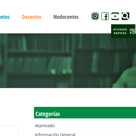
antes
Docentes
Nodocentes
ACCESOS
RAPIDOS
Categorías
Alumnado
Información General