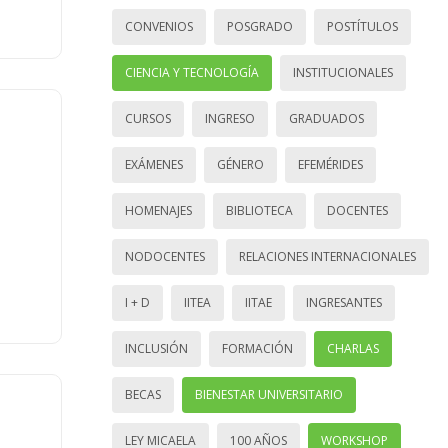
CONVENIOS
POSGRADO
POSTÍTULOS
CIENCIA Y TECNOLOGÍA
INSTITUCIONALES
CURSOS
INGRESO
GRADUADOS
EXÁMENES
GÉNERO
EFEMÉRIDES
HOMENAJES
BIBLIOTECA
DOCENTES
NODOCENTES
RELACIONES INTERNACIONALES
I + D
IITEA
IITAE
INGRESANTES
INCLUSIÓN
FORMACIÓN
CHARLAS
BECAS
BIENESTAR UNIVERSITARIO
LEY MICAELA
100 AÑOS
WORKSHOP