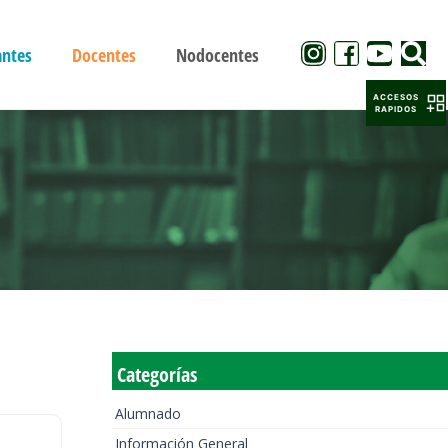
antes
Docentes
Nodocentes
ACCESOS
RAPIDOS
Categorías
Alumnado
Información General