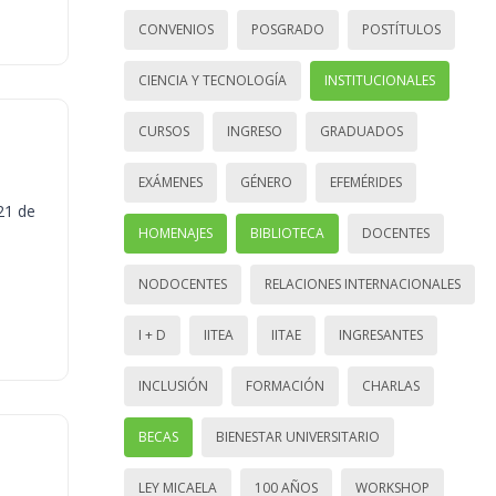
CONVENIOS
POSGRADO
POSTÍTULOS
CIENCIA Y TECNOLOGÍA
INSTITUCIONALES
CURSOS
INGRESO
GRADUADOS
EXÁMENES
GÉNERO
EFEMÉRIDES
21 de
HOMENAJES
BIBLIOTECA
DOCENTES
NODOCENTES
RELACIONES INTERNACIONALES
I + D
IITEA
IITAE
INGRESANTES
INCLUSIÓN
FORMACIÓN
CHARLAS
BECAS
BIENESTAR UNIVERSITARIO
LEY MICAELA
100 AÑOS
WORKSHOP