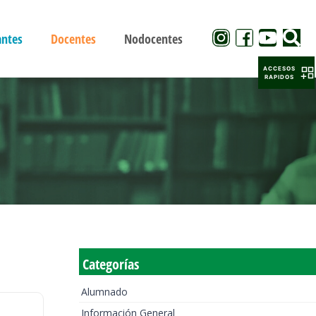
antes
Docentes
Nodocentes
ACCESOS
RAPIDOS
Categorías
Alumnado
Información General