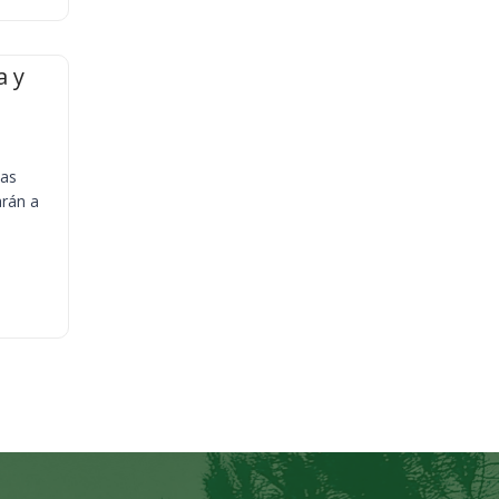
a y
ias
arán a