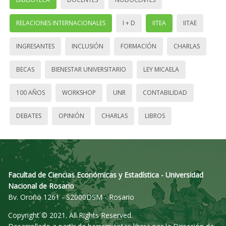
RELACIONES INTERNACIONALES
I + D
IITEA
IITAE
INGRESANTES
INCLUSIÓN
FORMACIÓN
CHARLAS
BECAS
BIENESTAR UNIVERSITARIO
LEY MICAELA
100 AÑOS
WORKSHOP
UNR
CONTABILIDAD
DEBATES
OPINIÓN
CHARLAS
LIBROS
Facultad de Ciencias Económicas y Estadística - Universidad
Nacional de Rosario
Bv. Oroño 1261 - S2000DSM - Rosario
Copyright © 2021. All Rights Reserved.