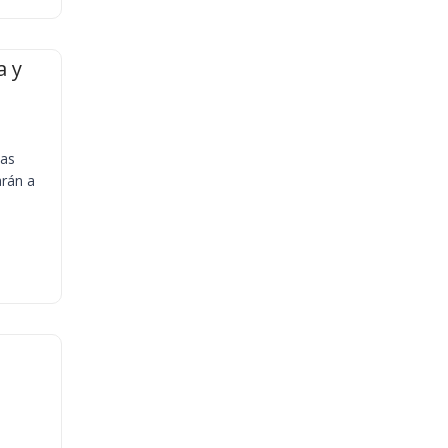
a y
ias
arán a