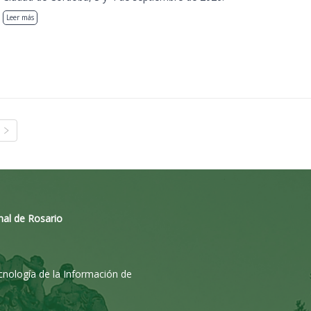
Leer más
nal de Rosario
ecnología de la Información de