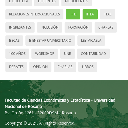
BIBLIOTECA
DOCENTES
NODOCENTES
RELACIONES INTERNACIONALES
I + D
IITEA
IITAE
INGRESANTES
INCLUSIÓN
FORMACIÓN
CHARLAS
BECAS
BIENESTAR UNIVERSITARIO
LEY MICAELA
100 AÑOS
WORKSHOP
UNR
CONTABILIDAD
DEBATES
OPINIÓN
CHARLAS
LIBROS
Facultad de Ciencias Económicas y Estadística - Universidad
Nacional de Rosario
Bv. Oroño 1261 - S2000DSM - Rosario
Copyright © 2021. All Rights Reserved.