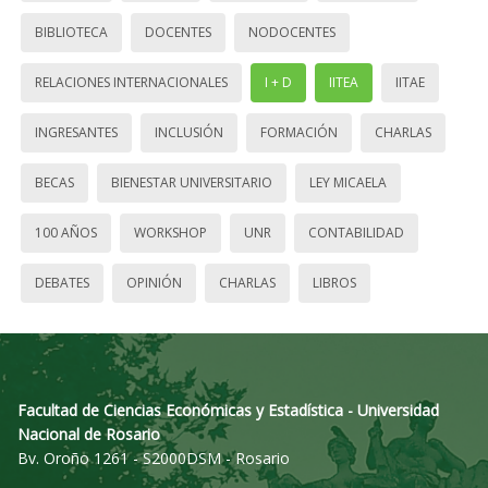
BIBLIOTECA
DOCENTES
NODOCENTES
RELACIONES INTERNACIONALES
I + D
IITEA
IITAE
INGRESANTES
INCLUSIÓN
FORMACIÓN
CHARLAS
BECAS
BIENESTAR UNIVERSITARIO
LEY MICAELA
100 AÑOS
WORKSHOP
UNR
CONTABILIDAD
DEBATES
OPINIÓN
CHARLAS
LIBROS
Facultad de Ciencias Económicas y Estadística - Universidad
Nacional de Rosario
Bv. Oroño 1261 - S2000DSM - Rosario