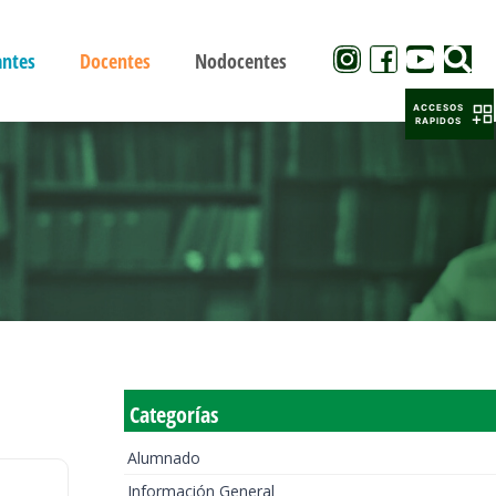
antes
Docentes
Nodocentes
ACCESOS
RAPIDOS
Categorías
Alumnado
Información General